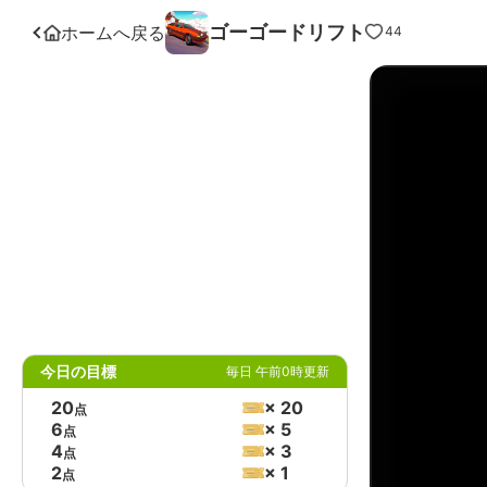
ゴーゴードリフト
ホームへ戻る
44
今日の目標
毎日 午前0時更新
20
× 20
点
6
× 5
点
4
× 3
点
2
× 1
点