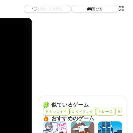
お気に入り登録
遊び方
似ているゲーム
# カッコイイ
# タイミング
# レース
# 乗り物
おすすめのゲーム