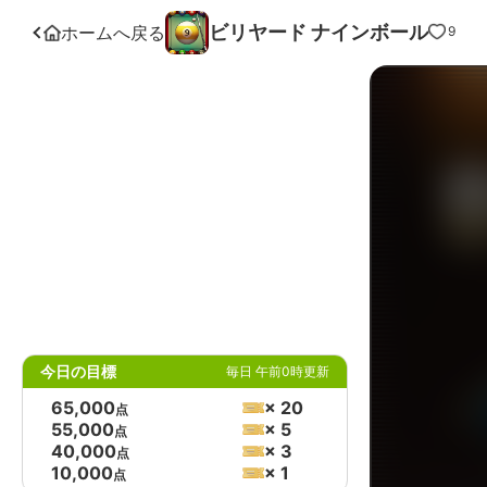
ビリヤード ナインボール
ホームへ戻る
9
今日の目標
毎日 午前0時更新
65,000
× 20
点
55,000
× 5
点
40,000
× 3
点
10,000
× 1
点