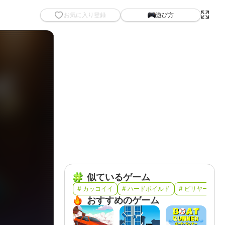
お気に入り登録
遊び方
似ているゲーム
# カッコイイ
# ハードボイルド
# ビリヤード
おすすめのゲーム