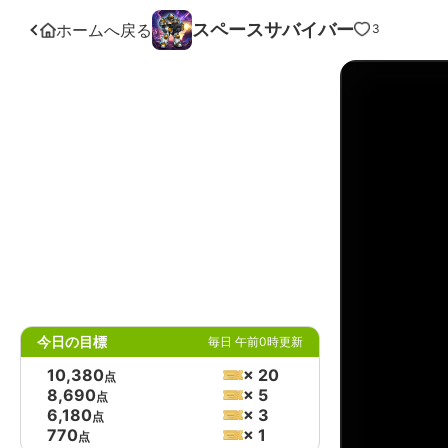
スペースサバイバー
ホームへ戻る
3
今日の目標
毎日 午前0時更新
10,380
× 20
点
8,690
× 5
点
6,180
× 3
点
770
× 1
点