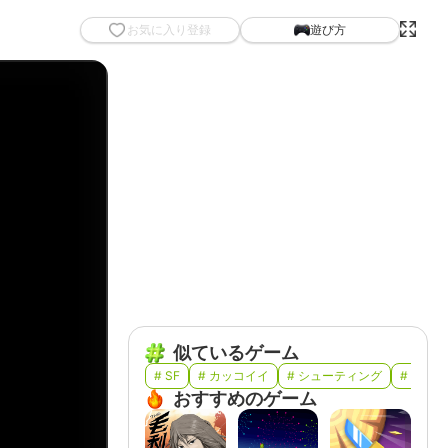
お気に入り登録
遊び方
似ているゲーム
# SF
# カッコイイ
# シューティング
# マシ
おすすめのゲーム